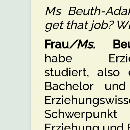
Ms
Beuth-Ada
get that job?
Wh
Frau
/Ms.
Beut
habe Erzieh
studiert, also
Bachelor und
Erziehungsw
Schwerpunkt 
Erziehung und 