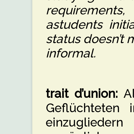
requirement
astudents initi
status doesn’t m
informal.
trait d’union:
Al
Geflüchteten i
einzugliede