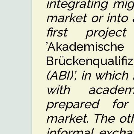
integrating mig
market or into 
first proje
’Akademische
Brückenqualifiz
(ABI)’, in whi
with acade
prepared fo
market. The ot
informal excha