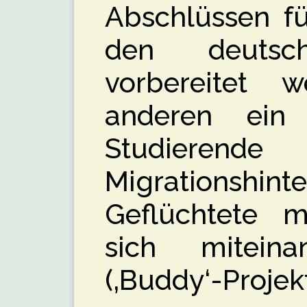
Abschlüssen f
den deutsch
vorbereitet
anderen ein
Studierend
Migrationsh
Geflüchtete mi
sich miteina
(‚Buddy‘-Projekt