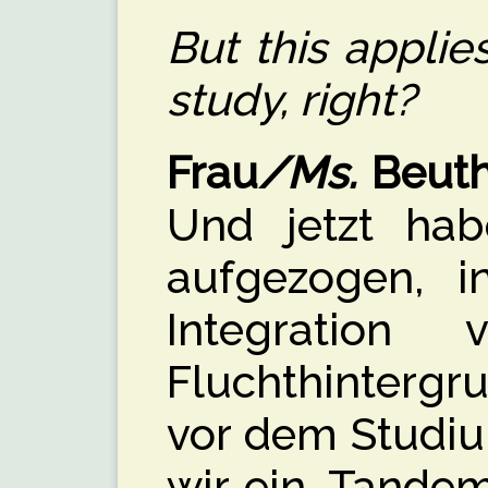
But this applie
study, right?
Frau
/Ms.
Beuth
Und jetzt hab
aufgezogen, 
Integration
Fluchthintergr
vor dem Studiu
wir ein ‚Tandem