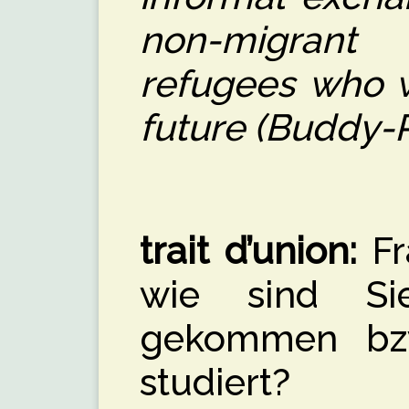
non-migran
refugees who w
future (Buddy-
trait d’union:
Fr
wie sind Si
gekommen bz
studiert?