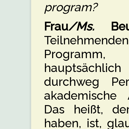
program?
Frau
/Ms.
Beut
Teilnehme
Programm
hauptsächlic
durchweg Per
akademische 
Das heißt, de
haben, ist, gl