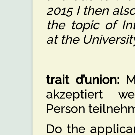
2015 I then also
the topic of In
at the Universit
trait d’union:
Mu
akzeptiert w
Person teilneh
Do the applica