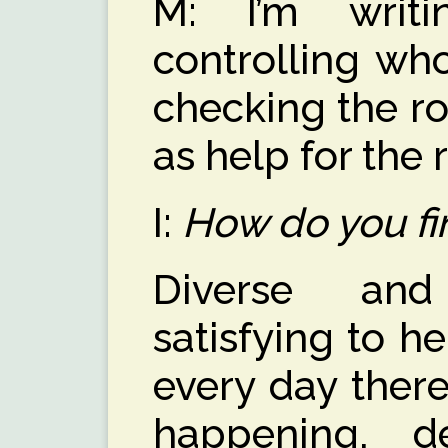
M: I’m writi
controlling who
checking the r
as help for the 
I:
How do you fi
Diverse and 
satisfying to h
every day there
happening, d