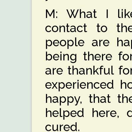
M: What I lik
contact to th
people are ha
being there fo
are thankful f
experienced ho
happy, that th
helped here, 
cured.