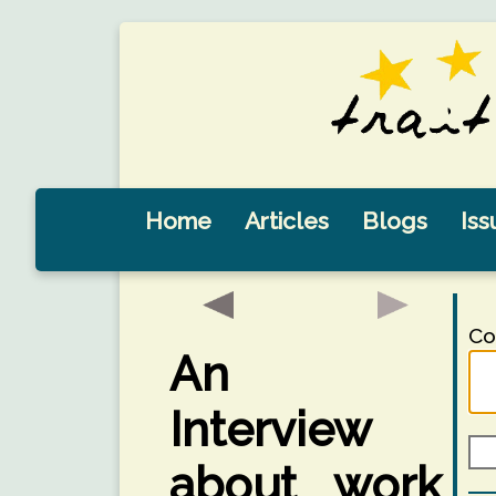
Home
Articles
Blogs
Iss
Co
An
Interview
about work