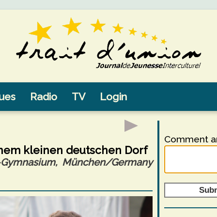
sues
Radio
TV
Login
Comment an
inem kleinen deutschen Dorf
la-Gymnasium, München/Germany
Sub