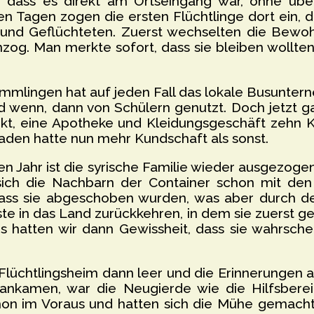
, dass es direkt am Ortseingang war, ohne übe
n Tagen zogen die ersten Flüchtlinge dort ein, 
und Geflüchteten. Zuerst wechselten die Bewohn
inzog. Man merkte sofort, dass sie bleiben wollte
kömmlingen hat auf jeden Fall das lokale Busunte
d wenn, dann von Schülern genutzt. Doch jetzt g
t, eine Apotheke und Kleidungsgeschäft zehn Ki
den hatte nun mehr Kundschaft als sonst.
 Jahr ist die syrische Familie wieder ausgezoge
sich die Nachbarn der Container schon mit de
dass sie abgeschoben wurden, was aber durch de
te in das Land zurückkehren, in dem sie zuerst g
 hatten wir dann Gewissheit, dass sie wahrschei
 Flüchtlingsheim dann leer und die Erinnerunge
ankamen, war die Neugierde wie die Hilfsberei
hon im Voraus und hatten sich die Mühe gemach