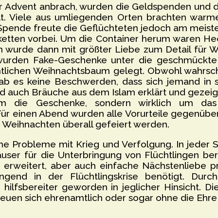
er Advent anbrach, wurden die Geldspenden und 
elt. Viele aus umliegenden Orten brachten war
e Spende freute die Geflüchteten jedoch am meist
erketten vorbei. Um die Container herum waren H
en wurde dann mit größter Liebe zum Detail für 
wurden Fake-Geschenke unter die geschmückte 
ntlichen Weihnachtsbaum gelegt. Obwohl wahrschei
ab es keine Beschwerden, dass sich jemand in sei
auch Bräuche aus dem Islam erklärt und gezeigt
um die Geschenke, sondern wirklich um da
Für einen Abend wurden alle Vorurteile gegenübe
e Weihnachten überall gefeiert werden.
ne Probleme mit Krieg und Verfolgung. In jeder 
user für die Unterbringung von Flüchtlingen ber
n erweitert, aber auch einfache Nächstenliebe p
ingend in der Flüchtlingskrise benötigt. Du
 hilfsbereiter geworden in jeglicher Hinsicht. D
euen sich ehrenamtlich oder sogar ohne die Ehre