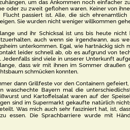
fzuhängen, um das Ankommen noch einfacher zu
ne oder zu zweit geflohen waren. Keiner von ihne
ucht passiert ist. Alle, die sich ehrenamtlich 
weigen. Sie wurden nicht weniger willkommen gehe
lange und ihr Schicksal ist uns bis heute nic
tzuerhalten, auch wenn sie irgendwann, aus w
ngsheim unterkommen. Egal, wie hartnäckig sich
ontakt leider schnell ab, ob es aufgrund von te
t. Jedenfalls sind viele in unserer Unterkunft 
olange, dass wir mit ihnen im Sommer draußen g
htsbaum schmücken konnten.
er dann Grillfeste vor den Containern gefeiert
en waschechte Bayern mal die unterschiedlichs
ißwurst und Kartoffelsalat waren auf der Speis
gen sind im Supermarkt gekaufte natürlich nicht
eilt. Was mich auch sehr fasziniert hat, ist, da
u essen. Die Sprachbarriere wurde mit Händ