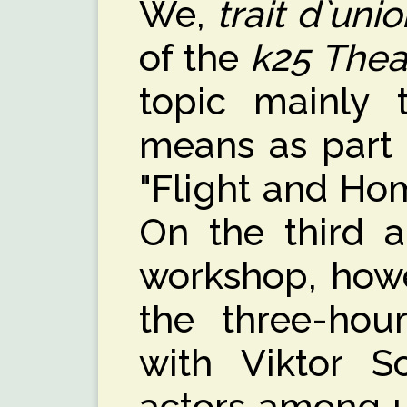
We,
trait d`uni
of the
k25 Thea
topic mainly t
means as part 
"Flight and Ho
On the third a
workshop, howe
the three-hou
with Viktor S
actors among u