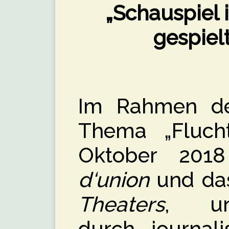
„Schauspiel 
gespiel
Im Rahmen d
Thema „Fluch
Oktober 201
d‘union
und da
Theaters
, un
durch journali