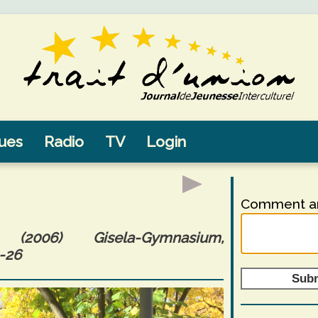
sues
Radio
TV
Login
Comment an
2006) Gisela-Gymnasium,
-26
Sub