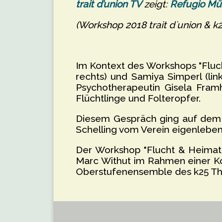
trait d’union TV
zeigt:
Refugio Mün
(Workshop 2018 trait d`union & k2
Im Kontext des Workshops "Fluch
rechts) und Samiya Simperl (li
Psychotherapeutin Gisela Framh
Flüchtlinge und Folteropfer.
Diesem Gespräch ging auf dem 
Schelling vom Verein eigenleben.
Der Workshop "Flucht & Heimat"
Marc Withut im Rahmen einer Ko
Oberstufenensemble des k25 Th