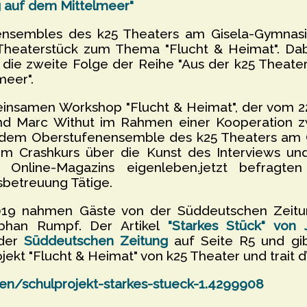
 auf dem Mittelmeer"
nensembles des k25 Theaters am Gisela-Gymnas
Theaterstück zum Thema "Flucht & Heimat". Dab
die zweite Folge der Reihe "Aus der k25 Theaterw
meer".
nsamen Workshop "Flucht & Heimat", der vom 22.
nd Marc Withut im Rahmen einer Kooperation zw
nd dem Oberstufenensemble des k25 Theaters a
m Crashkurs über die Kunst des Interviews un
s Online-Magazins eigenleben.jetzt befragte
gsbetreuung Tätige.
19 nahmen Gäste von der Süddeutschen Zeitung 
phan Rumpf. Der Artikel
"Starkes Stück" von
 der
Süddeutschen Zeitung
auf Seite R5 und gib
jekt "Flucht & Heimat" von k25 Theater und trait d
/schulprojekt-starkes-stueck-1.4299908