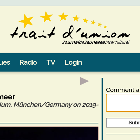
sues
Radio
TV
Login
Comment an
meer
sium, München/Germany on 2019-
Sub