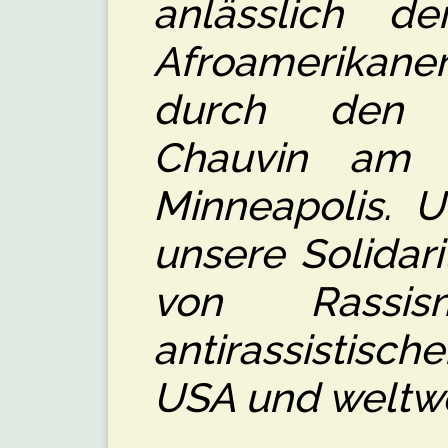
anlässlich d
Afroamerikan
durch den P
Chauvin am 
Minneapolis. U
unsere Solidari
von Rassi
antirassistisc
USA und weltwe