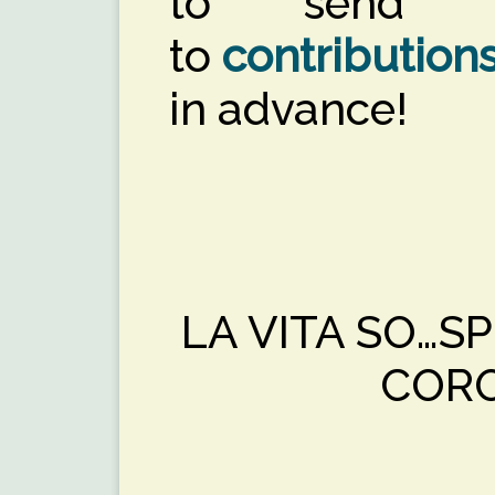
to send yo
to
contribution
in advance!
LA VITA SO…S
COR