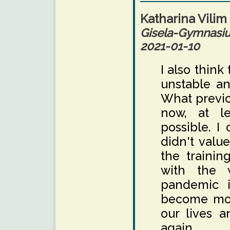
Katharina Vilim
Gisela-Gymnas
2021-01-10
I also thin
unstable and
What previo
now, at le
possible. I
didn't value
the traini
with the 
pandemic i
become mor
our lives 
again.