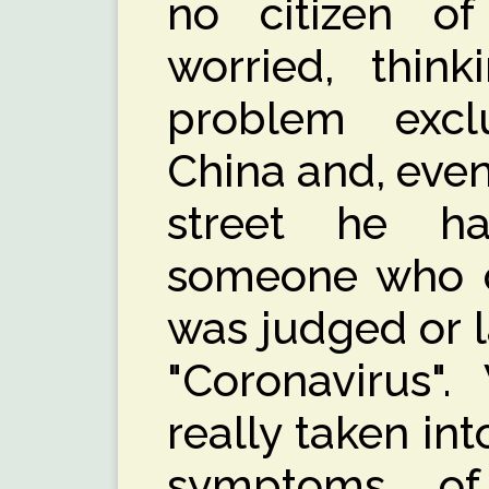
no citizen o
worried, thin
problem exclu
China and, eve
street he h
someone who c
was judged or 
"Coronavirus"
really taken int
symptoms of