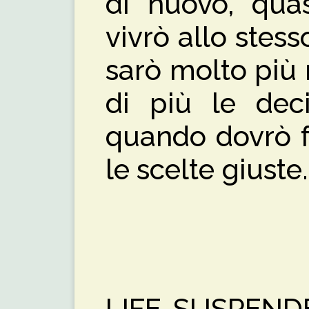
di nuovo, qua
vivrò allo ste
sarò molto più 
di più le deci
quando dovrò fa
le scelte giuste.
LIFE SUSPEND