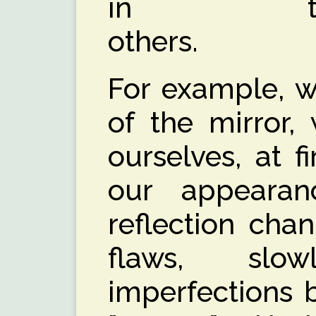
in t
ot
For example, w
of the mirror,
ourselves, at f
our appearan
reflection cha
flaws, slo
imperfections 