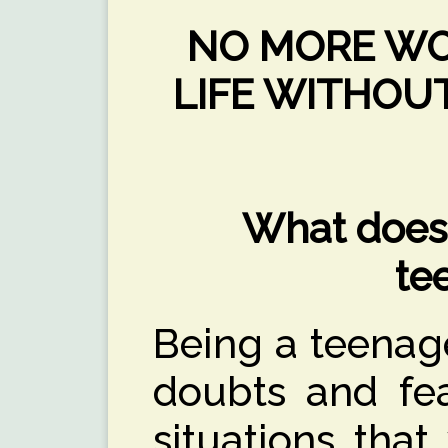
NO MORE WOR
LIFE WITHOU
What does 
te
Being a teenag
doubts and fe
situations tha