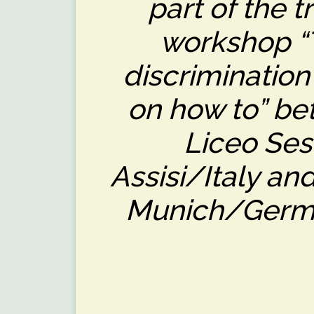
part of the t
workshop “T
discrimination
on how to” be
Liceo Ses
Assisi/Italy a
Munich/Germa