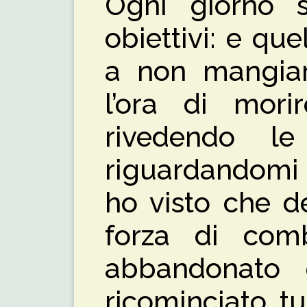
Ogni giorno s
obiettivi: e qu
a non mangiar
l’ora di mori
rivedendo l
riguardandomi 
ho visto che d
forza di com
abbandonato q
ricominciato t