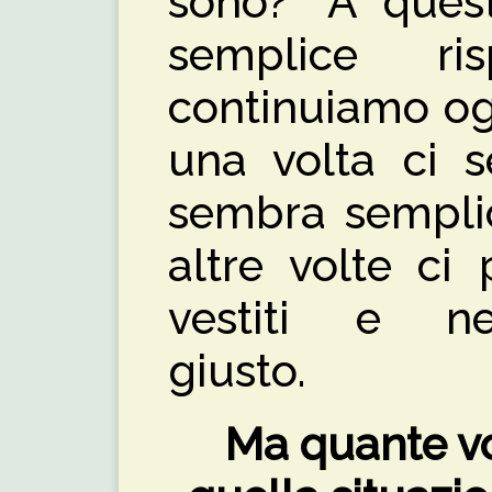
sono?” A que
semplice r
continuiamo og
una volta ci 
sembra semplic
altre volte ci
vestiti e n
giust
Ma quante vo