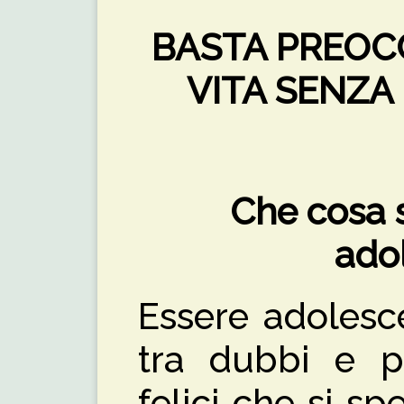
BASTA PREOCC
VITA SENZA
Che cosa s
ado
Essere adolesce
tra dubbi e pa
felici che si s