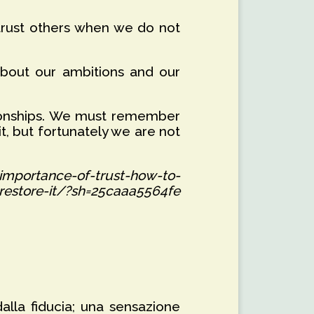
e trust others when we do not
bout our ambitions and our
ationships. We must remember
it, but fortunately we are not
importance-of-trust-how-to-
r-restore-it/?sh=25caaa5564fe
dalla fiducia; una sensazione