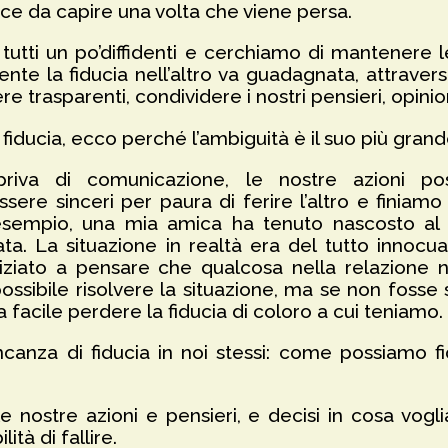
ice da capire una volta che viene persa.
o tutti un po’diffidenti e cerchiamo di mantenere l
te la fiducia nell’altro va guadagnata, attraverso
rasparenti, condividere i nostri pensieri, opinion
fiducia, ecco perché l’ambiguità è il suo più grande
riva di comunicazione, le nostre azioni po
ere sinceri per paura di ferire l’altro e finiam
 esempio, una mia amica ha tenuto nascosto al
ta. La situazione in realtà era del tutto innoc
niziato a pensare che qualcosa nella relazione 
ossibile risolvere la situazione, ma se non fosse
facile perdere la fiducia di coloro a cui teniamo.
canza di fiducia in noi stessi: come possiamo fi
 nostre azioni e pensieri, e decisi in cosa vogl
tà di fallire.