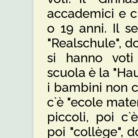
accademici e ci
o 19 anni. Il 
"Realschule", d
si hanno voti 
scuola è la "Ha
i bambini non c
c`è "ecole mate
piccoli, poi c`
poi "collège", 