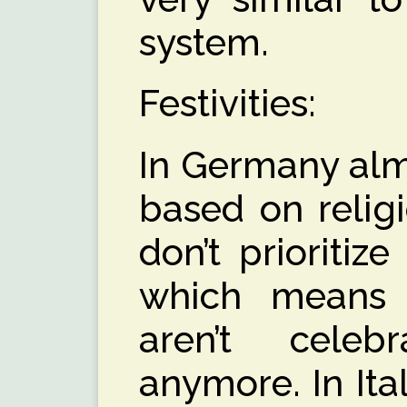
system.
Festivities:
In Germany almo
based on relig
don’t prioritiz
which means t
aren’t celeb
anymore. In Ita