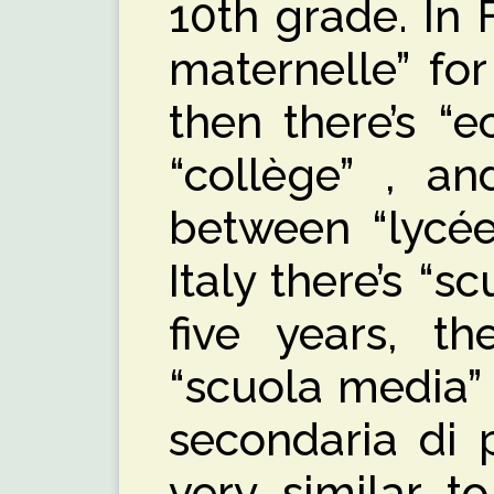
10th grade. In 
maternelle” fo
then there’s “e
“collège” , a
between “lycée 
Italy there’s “s
five years, t
“scuola media”
secondaria di p
very similar t