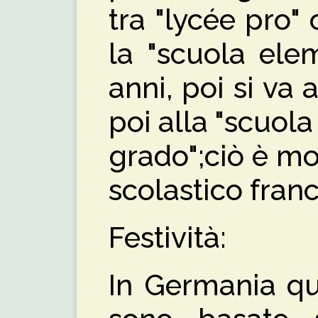
tra "lycée pro" o
la "scuola ele
anni, poi si va 
poi alla "scuol
grado";ciò è mo
scolastico fran
Festività:
In Germania qua