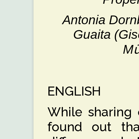
Antonia Dorn
Guaita (Gi
M
ENGLISH
While sharing 
found out th