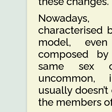
these changes.
Nowadays,
characterised 
model, even
composed by 
same sex c
uncommon, 
usually doesn’t 
the members of 