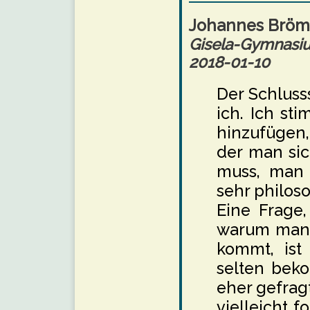
Johannes Brö
Gisela-Gymnas
2018-01-10
Der Schlusss
ich. Ich s
hinzufügen,
der man sic
muss, man s
sehr philos
Eine Frage
warum man 
kommt, ist 
selten bek
eher gefrag
vielleicht f