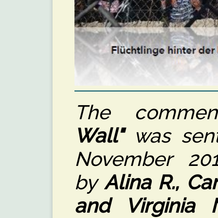
The comme
Wall"
was sent 
November 201
by
Alina R., Ca
and Virginia 