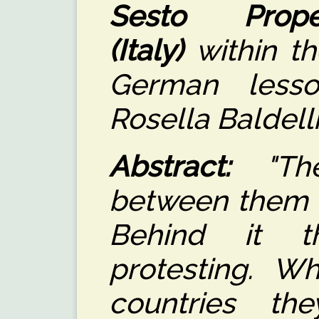
Sesto Prop
(Italy)
within th
German less
Rosella Baldelli
Abstract:
"The
between them a
Behind it t
protesting. Wh
countries t