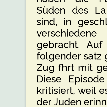
Süden des L
sind, in gesc
verschieden
gebracht. Au
folgender satz 
Zug fӓhrt mit g
Diese Episode
kritisiert, weil
der Juden erinn