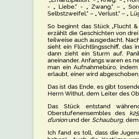
- „ Liebe.“ - „ Zwang.“ – „ So
Selbstzweifel.“ – „ Verlust.“ – „ L
So beginnt das Stück „Flucht 
erzählt die Geschichten von dre
teilweise auch ausgedacht. Nac
sieht ein Flüchtlingsschiff, das
dann zieht ein Sturm auf. Pa
aneinander. Anfangs waren es ne
man ein Aufnahmebüro, indem üb
erlaubt, einer wird abgeschoben, 
Das ist das Ende, es gibt tose
Herrn Withut, dem Leiter des Ob
Das Stück entstand währen
Oberstufenensembles des
k25
d’union
und der
Schauburg
, dem
Ich fand es toll, dass die Juge