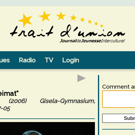
sues
Radio
TV
Login
Comment an
eimat“
2006) Gisela-Gymnasium,
-05
Sub