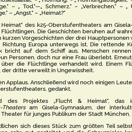
rge.“ – „ Tod.“—„ Schmerz.“ – „Verbrechen.“ – „ 
üge.“ – „Angst.“ – „Heimat?“
& Heimat“ des k25-Oberstufentheaters am Gisel
i Flüchtlingen. Die Geschichten beruhen auf wah
h kurzen Vorgeschichten der drei Hauptpersonen
 in Richtung Europa unterwegs ist. Die rettende K
nik bricht auf dem Schiff aus, Menschen renn
un Personen, doch nur eine Frau überlebt. Erneu
er die Flüchtlinge verhandelt wird. Einem Flü
der dritte verweilt in Ungewissheit.
nden Applaus. Anschließend wird noch einigen Leu
erstufentheaters, gedankt.
d des Projektes „Flucht & Heimat“, das i
-
Theaters
am Gisela-Gymnasium, der interkult
 Theater für junges Publikum der Stadt München, 
ndlichen sich dieses Stück zum größten Teil selb