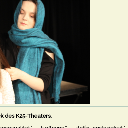
k des K25-Theaters.
osexualität.“ - „ Hoffnung.“ - „ Hoffnungslosigkeit.“ 