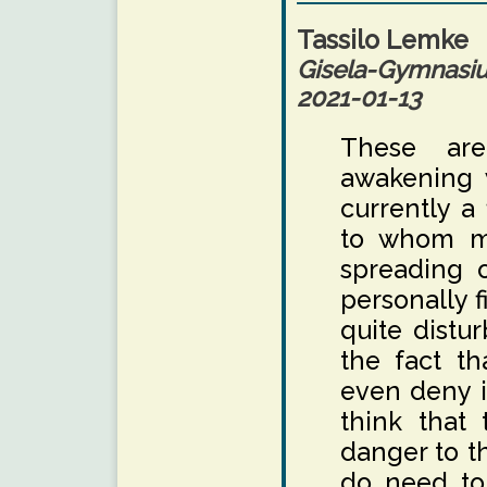
Tassilo Lemke
Gisela-Gymnas
2021-01-13
These ar
awakening w
currently a
to whom mi
spreading o
personally 
quite distu
the fact th
even deny it
think that 
danger to t
do need to