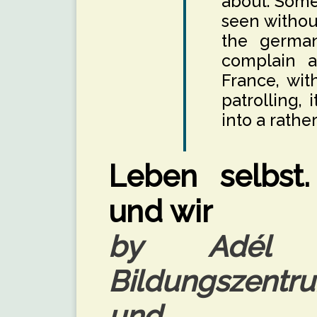
about. Some
seen withou
the german
complain a
France, wit
patrolling, 
into a rathe
Leben selbst
und wir
by Adél M
Bildungszentr
und Op