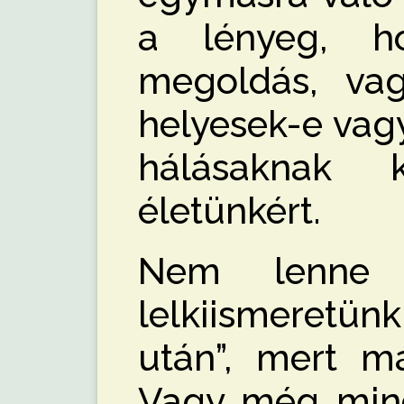
a lényeg, ho
megoldás, vag
helyesek-e vag
hálásaknak 
életünkért.
Nem lenne 
lelkiismeret
után”, mert m
Vagy még mind