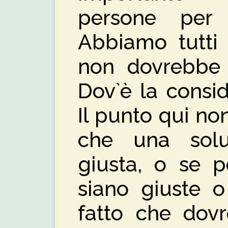
persone per 
Abbiamo tutti 
non dovrebbe p
Dov`è la consi
Il punto qui no
che una soluz
giusta, o se p
siano giuste o
fatto che dov