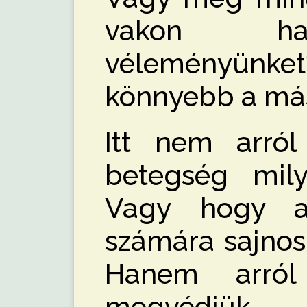
vakon ha
véleményünk
könnyebb a más
Itt nem arró
betegség mily
Vagy hogy a
számára sajnos 
Hanem arró
megvédjük 