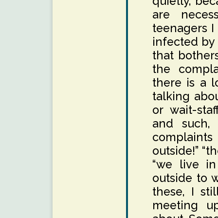
quietly, be
are necess
teenagers 
infected by
that bother
the compla
there is a 
talking abo
or wait-sta
and such, 
complaints 
outside!” “t
“we live in
outside to 
these, I sti
meeting up