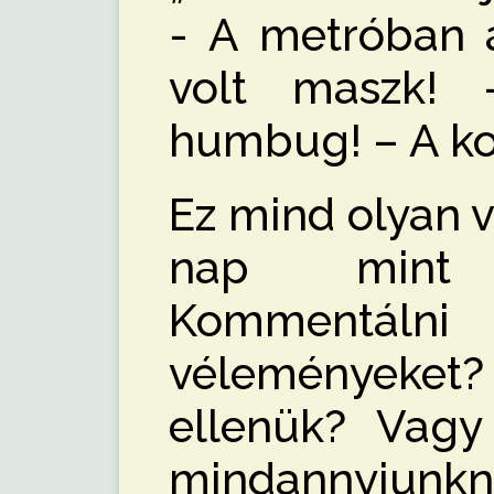
- A metróban
volt maszk!
humbug! – A ko
Ez mind olyan 
nap mint 
Kommentálni 
véleményeket?
ellenük? Vagy 
mindannyiunkn