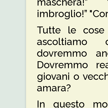
maschera!”
imbroglio!” "Co
Tutte le cose
ascoltiamo
dovremmo an
Dovremmo rea
giovani o vecchi
amara?
In questo m