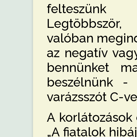
felteszün
Legtöbbször
valóban megind
az negatív vag
bennünket ma
beszélnünk - 
varázsszót C-ve
A korlátozások
„A fiatalok hibáj