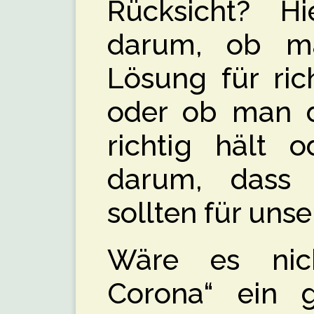
Rücksicht? H
darum, ob ma
Lösung für ric
oder ob man 
richtig hält o
darum, dass 
sollten für uns
Wäre es nich
Corona“ ein 