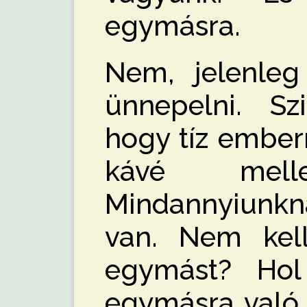
egymásra.
Nem, jelenle
ünnepelni. Sz
hogy tíz ember
kávé melle
Mindannyiunkn
van. Nem kel
egymást? Hol
egymásra való 