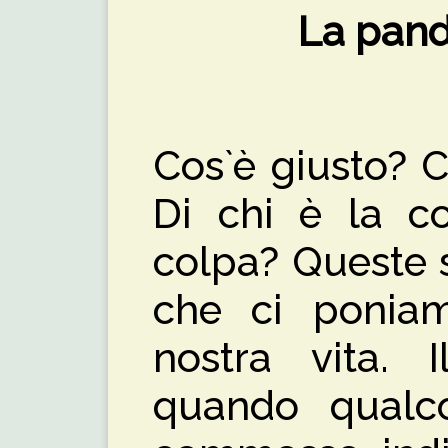
La pand
Cos`è giusto? 
Di chi è la co
colpa? Queste 
che ci poniam
nostra vita. I
quando qualc