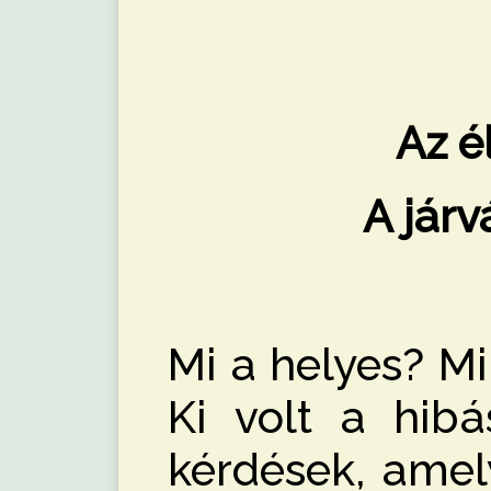
Az é
A járv
Mi a helyes? Mi
Ki volt a hib
kérdések, amel