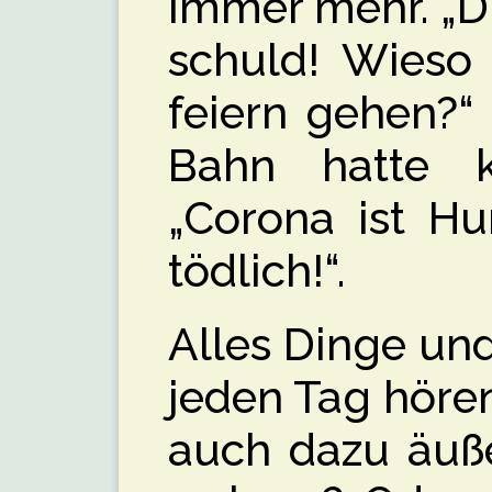
immer mehr. „D
schuld! Wieso
feiern gehen?“
Bahn hatte k
„Corona ist Hu
tödlich!“.
Alles Dinge un
jeden Tag hören
auch dazu äuße