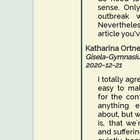
sense. Onl
outbreak 
Nevertheles
article you'v
Katharina Ortne
Gisela-Gymnas
2020-12-21
I totally agr
easy to ma
for the con
anything 
about, but w
is, that we`
and sufferin