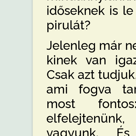
időseknek is le
pirulát?
Jelenleg már n
kinek van igaz
Csak azt tudjuk
ami fogva ta
most fonto
elfelejtenü
vagyunk. És