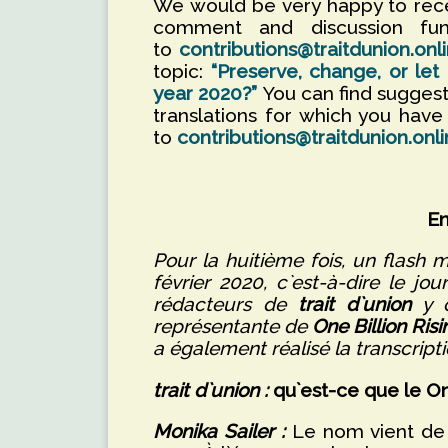
We would be very happy to rec
comment and discussion fun
to
contributions@traitdunion.onl
topic:
“Preserve, change, or le
year 2020?”
You can find suggest
translations for which you hav
to
contributions@traitdunion.onl
En
Pour la huitième fois, un flash
février 2020, c`est-à-dire le jo
rédacteurs de
trait d`union
y o
représentante de
One Billion Risi
a également réalisé la transcripti
trait d`union :
qu`est-ce que le One
Monika Sailer :
Le nom vient de l