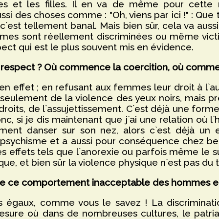
s et les filles. Il en va de même pour cette né
ssi des choses comme : "Oh, viens par ici !" : Que
`est tellement banal. Mais bien sûr, cela va aus
mmes sont réellement discriminées ou même victi
ect qui est le plus souvent mis en évidence.
respect ? Où commence la coercition, où commen
 effet ; en refusant aux femmes leur droit à l`a
 seulement de la violence des yeux noirs, mais p
 droits, de l`assujettissement. C`est déjà une forme
nc, si je dis maintenant que j`ai une relation o
lement danser sur son nez, alors c`est déjà un
n psychisme et a aussi pour conséquence chez b
s effets tels que l`anorexie ou parfois même le su
que, et bien sûr la violence physique n`est pas du
e de ce comportement inacceptable des hommes e
 égaux, comme vous le savez ! La discriminatio
esure où dans de nombreuses cultures, le patriarc