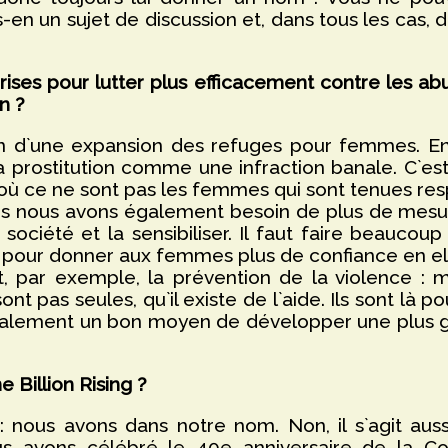
en un sujet de discussion et, dans tous les cas, d
ises pour lutter plus efficacement contre les abu
n ?
n d`une expansion des refuges pour femmes. En
 prostitution comme une infraction banale. C`es
où ce ne sont pas les femmes qui sont tenues re
Mais nous avons également besoin de plus de mes
société et la sensibiliser. Il faut faire beauc
 pour donner aux femmes plus de confiance en ell
, par exemple, la prévention de la violence :
ont pas seules, qu`il existe de l`aide. Ils sont là p
également un bon moyen de développer une plus g
illion Rising ?
: nous avons dans notre nom. Non, il s`agit aus
ous avons célébré le 40e anniversaire de la 