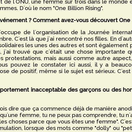
rt de l`ONU, une femme sur trois dans le monde é
emmes. D`où le nom "One Billion Rising".
 événement ? Comment avez-vous découvert One Bi
occupe de l`organisation de la Journée internat
e. C`est là que j`ai rencontré nos filles. En d`au
olidaires les unes des autres et sont également 
, j`ai trouvé que c`était une chose importante 
s protestations, mais aussi comme autre aspect,
ous pouvez le constater ici aussi, il y a beau
e de positif, même si le sujet est sérieux. C`es
portement inacceptable des garçons ou des homm
 je dois dire que ça commence déjà de manière an
s qu`une femme, tu ne peux pas comprendre, tu n`as
elles choses parce que vous êtes une femme". C`e
ulation, lorsque des mots comme "dolly" ou "petite 