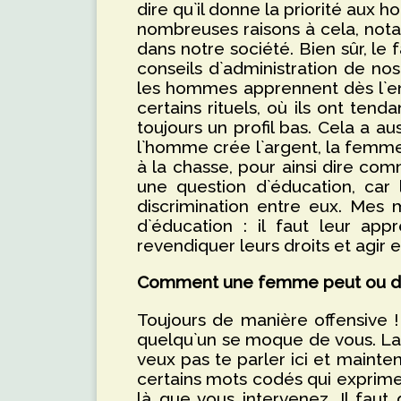
dire qu`il donne la priorité aux 
nombreuses raisons à cela, not
dans notre société. Bien sûr, le 
conseils d`administration de no
les hommes apprennent dès l`enf
certains rituels, où ils ont te
toujours un profil bas. Cela a aus
l`homme crée l`argent, la femme
à la chasse, pour ainsi dire com
une question d`éducation, car 
discrimination entre eux. Mes 
d`éducation : il faut leur app
revendiquer leurs droits et agir
Comment une femme peut ou doit-
Toujours de manière offensive !
quelqu`un se moque de vous. L
veux pas te parler ici et maintena
certains mots codés qui exprime
là que vous intervenez. Il fau