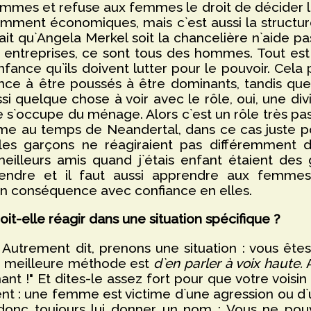
hommes et refuse aux femmes le droit de décider li
amment économiques, mais c`est aussi la structur
fait qu`Angela Merkel soit la chancelière n`aide p
s entreprises, ce sont tous des hommes. Tout est
ance qu`ils doivent lutter pour le pouvoir. Cela
ndance à être poussés à être dominants, tandis q
si quelque chose à voir avec le rôle, oui, une divis
 s`occupe du ménage. Alors c`est un rôle très pas
me au temps de Neandertal, dans ce cas juste pou
les garçons ne réagiraient pas différemment des
meilleurs amis quand j`étais enfant étaient des 
rendre et il faut aussi apprendre aux femmes,
 en conséquence avec confiance en elles.
elle réagir dans une situation spécifique ?
 Autrement dit, prenons une situation : vous êt
a meilleure méthode est
d`en parler à voix haute.
A
nt !" Et dites-le assez fort pour que votre voisin p
nt : une femme est victime d`une agression ou d`
t donc toujours lui donner un nom : Vous ne pou