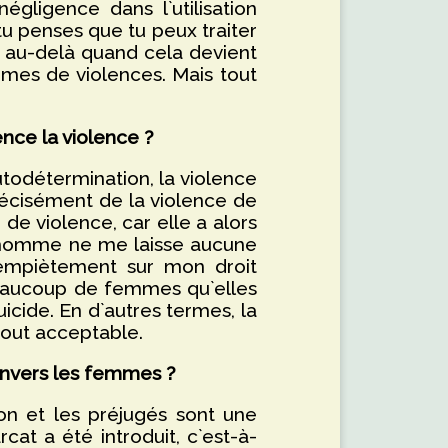
gligence dans l`utilisation
 tu penses que tu peux traiter
si au-delà quand cela devient
mes de violences. Mais tout
ce la violence ?
utodétermination, la violence
récisément de la violence de
 de violence, car elle a alors
ù l`homme ne me laisse aucune
 empiètement sur mon droit
eaucoup de femmes qu`elles
icide. En d`autres termes, la
 tout acceptable.
nvers les femmes ?
n et les préjugés sont une
at a été introduit, c`est-à-