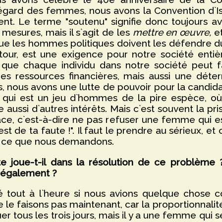
 l`égard des femmes, nous avons la Convention d`I
. Le terme "soutenu" signifie donc toujours ava
mesures, mais il s`agit de les
mettre en œuvre,
et
 que les hommes politiques doivent les défendre du
n tour, est une exigence pour notre société enti
 que chaque individu dans notre société peut f
des ressources financières, mais aussi une déterm
, nous avons une lutte de pouvoir pour la candid
e qui est un jeu d`hommes de la pire espèce, où
e aussi d`autres intérêts. Mais c`est souvent la p
ce, c`est-à-dire ne pas refuser une femme qui es
 de ta faute !". Il faut le prendre au sérieux, et c`
 ce que nous demandons.
 joue-t-il dans la résolution de ce problème ? 
 également ?
out à l`heure si nous avions quelque chose con
e faisons pas maintenant, car la proportionnalité
r tous les trois jours, mais il y a une femme qui se