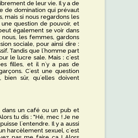
brement de leur vie. Il y a de
e de domination qui prévaut
as, mais si nous regardons les
 une question de pouvoir, et
 peut également se voir dans
ue nous, les femmes, gardons
ion sociale, pour ainsi dire :
sif. Tandis que l`homme part
r le lucre sale. Mais : c`est
 filles, et il n`y a pas de
garçons. C`est une question
 bien sûr, qu`elles doivent
es dans un café ou un pub et
lors tu dis : "Hé, mec ! Je ne
uisse l`entendre. Il y a aussi
un harcèlement sexuel, c`est
vez pas me faire ça ! Alors