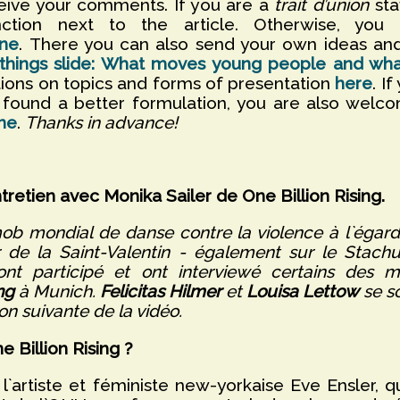
eive your comments. If you are a
trait d’union
st
ction next to the article. Otherwise, yo
ine
. There you can also send your own ideas and
t things slide: What moves young people and w
ions on topics and forms of presentation
here
. I
e found a better formulation, you are also welc
ine
.
Thanks in advance!
tretien avec Monika Sailer de One Billion Rising.
 mob mondial de danse contre la violence à l`égar
ur de la Saint-Valentin - également sur le Stach
nt participé et ont interviewé certains des mi
ng
à Munich.
Felicitas Hilmer
et
Louisa Lettow
se so
on suivante de la vidéo.
 Billion Rising ?
`artiste et féministe new-yorkaise Eve Ensler, 