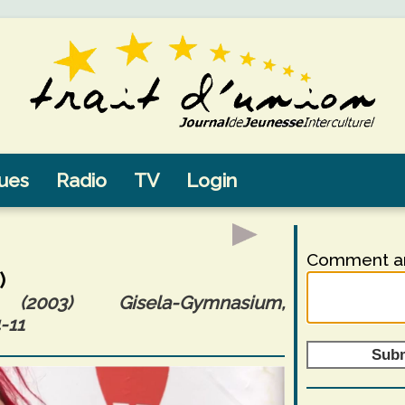
sues
Radio
TV
Login
Comment an
)
2003) Gisela-Gymnasium,
-11
Sub