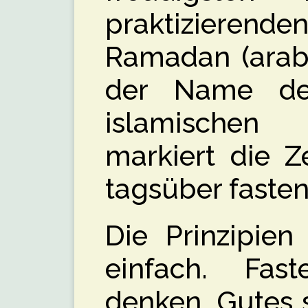
praktizierende
Ramadan (arabisch: َمَضَان
der Name de
islamische
markiert die Z
tagsüber faste
Die Prinzipien
einfach. Fas
denken, Gutes 