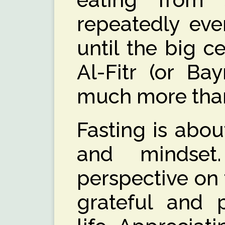
eating from 
repeatedly eve
until the big c
Al-Fitr (or Ba
much more than
Fasting is abou
and mindse
perspective on 
grateful and p