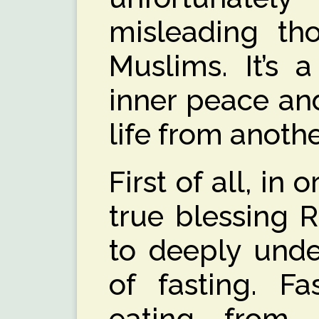
misleading t
Muslims. It’s a
inner peace an
life from anoth
First of all, in 
true blessing 
to deeply unde
of fasting. Fa