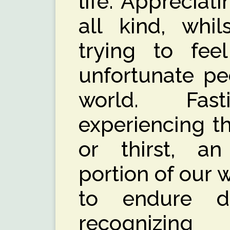
life. Appreciat
all kind, whil
trying to fee
unfortunate pe
world. Fas
experiencing t
or thirst, a
portion of our 
to endure da
recognizing