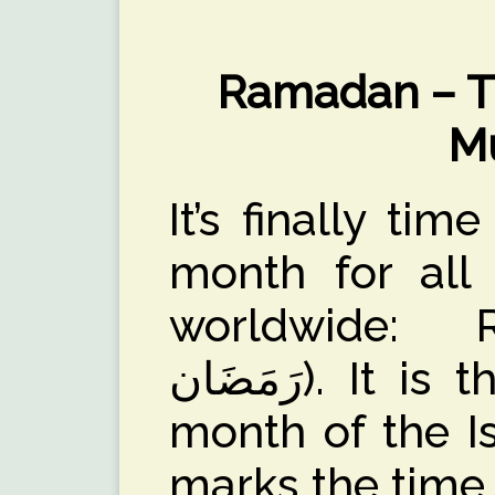
Ramadan – T
M
It’s finally tim
month for all 
worldwide: 
رَمَضَان). It is the name of the 9th
month of the I
marks the time