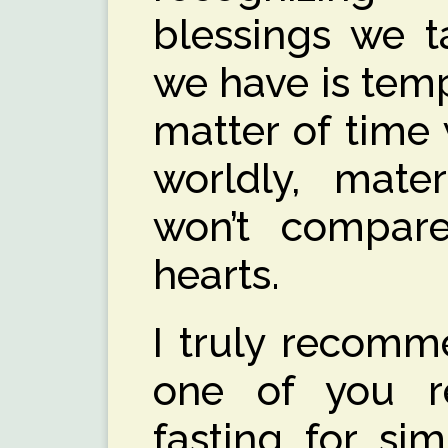
blessings we t
we have is temp
matter of time 
worldly, mater
won’t compare
hearts.
I truly recomm
one of you re
fasting for si