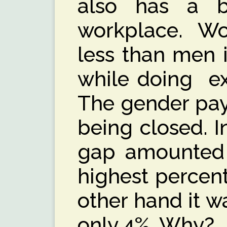
also has a b
workplace. W
less than men 
while doing ex
The gender pay 
being closed. 
gap amounted 
highest percent
other hand it w
only 4%. Why?