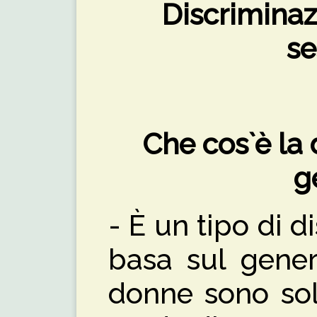
Discriminaz
se
Che cos`è la 
g
- È un tipo di d
basa sul gener
donne sono sol