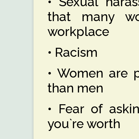
• Sexual haras
that many w
workplace
• Racism
• Women are p
than men
• Fear of aski
you`re worth