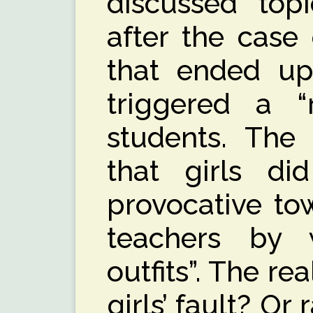
discussed topi
after the case 
that ended u
triggered a “
students. The
that girls d
provocative to
teachers by w
outfits”. The rea
girls’ fault? Or