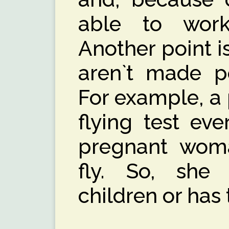
able to wor
Another point i
aren`t made p
For example, a 
flying test ev
pregnant woma
fly. So, she 
children or has 