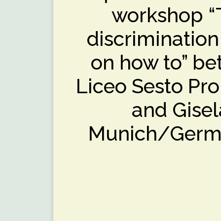
workshop “T
discrimination
on how to” be
Liceo Sesto Prop
and Gise
Munich/Germa