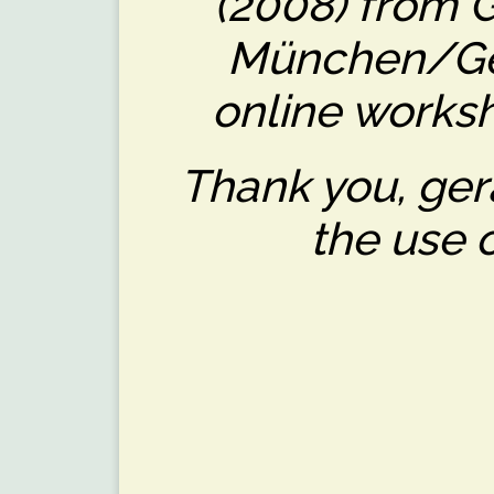
(2008) from 
München/Ge
online works
Thank you, gera
the use 