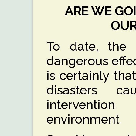
ARE WE GO
OUR
To date, the
dangerous effe
is certainly th
disasters 
interventio
environment.