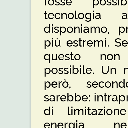
fosse possib
tecnologia 
disponiamo, pr
più estremi. S
questo non
possibile. Un 
però, second
sarebbe: intra
di limitazio
energia nel