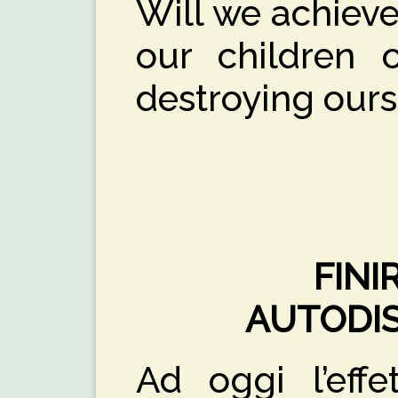
Will we achieve
our children 
destroying ours
FINI
AUTODI
Ad oggi l’effe