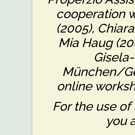
cooperation w
(2005), Chiar
Mia Haug (20
Gisela
München/Ge
online worksh
For the use of
you a