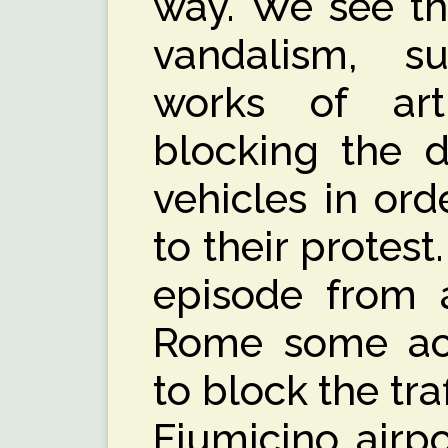
way. We see th
vandalism, 
works of art,
blocking the d
vehicles in ord
to their protes
episode from 
Rome some act
to block the tra
Fiumicino airpo