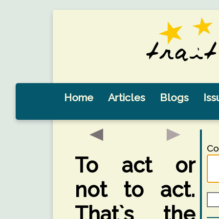
Home
Articles
Blogs
Iss
Co
To act or
not to act.
That`s the