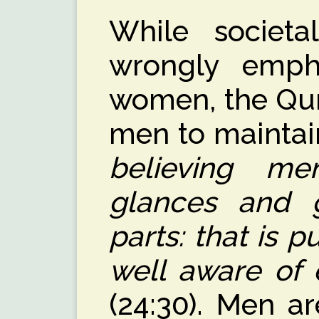
While societa
wrongly emph
women, the Qura
men to maintai
believing me
glances and g
parts: that is p
well aware of 
(24:30). Men a