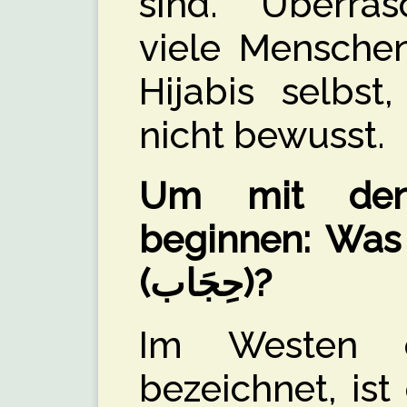
sind. Überras
viele Menschen
Hijabis selbst
nicht bewusst.
Um mit den
beginnen: Was 
(
حِجَاب)?
Im Westen o
bezeichnet, ist