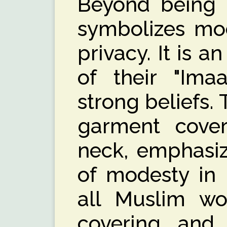
Beyond being a
symbolizes mod
privacy. It is 
of their "Imaa
strong beliefs. 
garment cove
neck, emphasiz
of modesty in 
all Muslim w
covering, and 