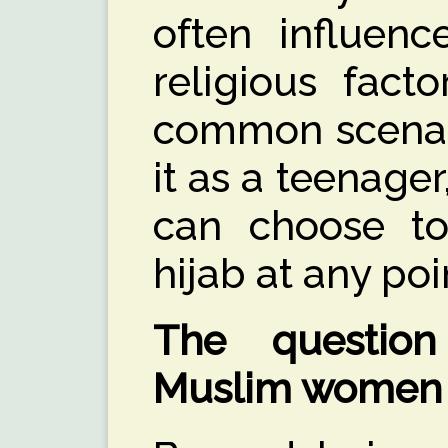
often influenc
religious fact
common scenari
it as a teenage
can choose to
hijab at any poin
The questio
Muslim women w