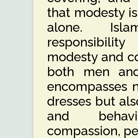
that modesty is 
alone. Isl
responsibil
modesty and co
both men an
encompasses no
dresses but al
and behavi
compassion, pe