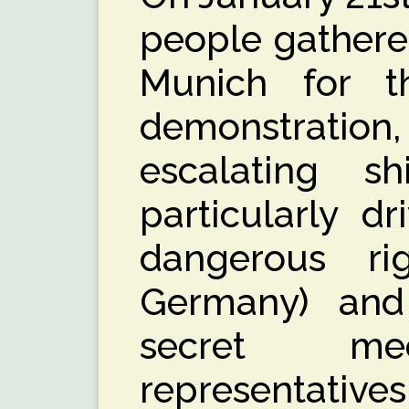
people gathered
Munich for th
demonstratio
escalating sh
particularly d
dangerous ri
Germany) and 
secret mee
representativ