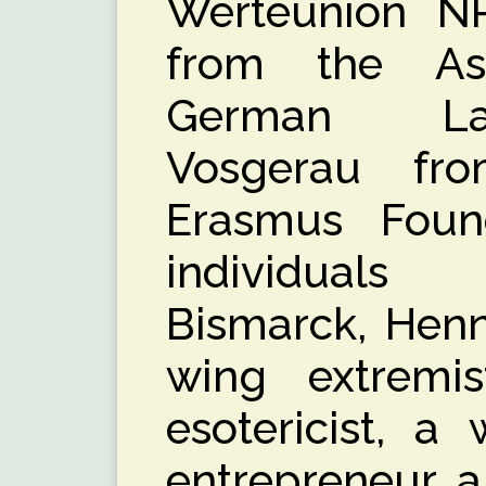
Werteunion NR
from the Ass
German Lan
Vosgerau fro
Erasmus Found
individuals
Bismarck, Henn
wing extremis
esotericist, a
entrepreneur, 