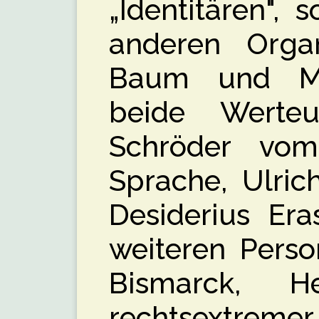
„Identitären", 
anderen Organ
Baum und Mic
beide Werte
Schröder vom
Sprache, Ulric
Desiderius Era
weiteren Perso
Bismarck, 
rechtsextremer