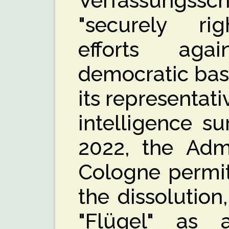
Verfassungss
"securely rig
efforts aga
democratic basi
its representat
intelligence su
2022, the Admi
Cologne permit
the dissolution,
"Flügel" as 