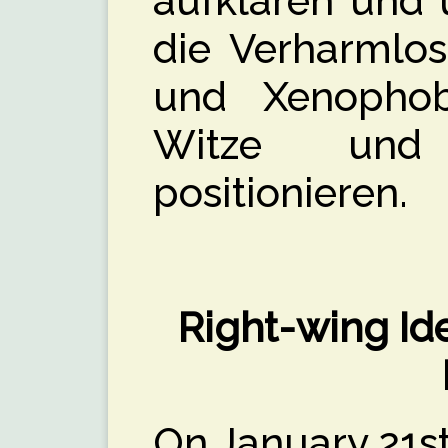
aufklären und 
die Verharmlo
und Xenophob
Witze und A
positionieren.
Right-wing Ide
On January 21st