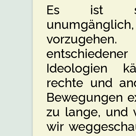
Es ist spä
unumgänglic
vorzugehe
entschieden
Ideologien k
rechte und and
Bewegungen exi
zu lange, und 
wir weggeschaut