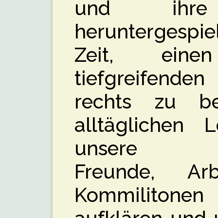
und ihre E
heruntergespielt
Zeit, ein
tiefgreifende
rechts zu b
alltäglichen 
unsere Fami
Freunde, Arb
Kommilitonen 