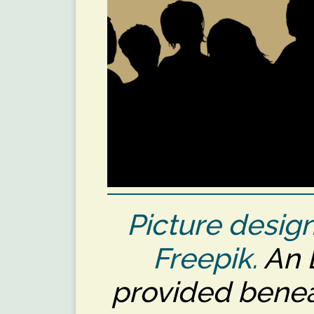
Picture desig
Freepik.
An E
provided bene