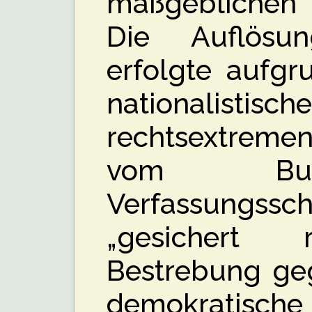
maßgeblichen 
Die Auflösu
erfolgte aufgr
nationali
rechtsextreme
vom Bun
Verfassungs
„gesichert re
Bestrebung geg
demokratisc