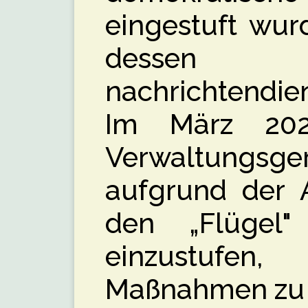
eingestuft wur
dessen 
nachrichtendie
Im März 202
Verwaltungsge
aufgrund der A
den „Flügel" 
einzustufe
Maßnahmen zu e