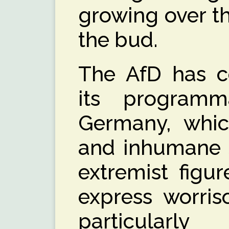
growing over th
the bud.
The AfD has co
its programma
Germany, whic
and inhumane s
extremist figu
express worris
particularl