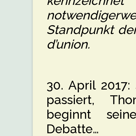
kennzei
notwendigerw
Standpunkt der
d’union.
30. April 2017:
passiert, Th
beginnt seine
Debatte…