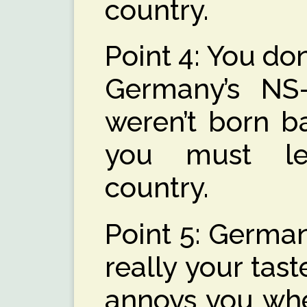
country.
Point 4: You don
Germany’s NS
weren’t born b
you must l
country.
Point 5: German 
really your tas
annoys you whe