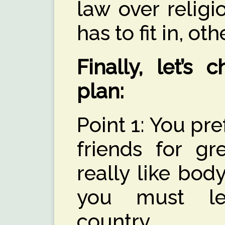
law over relig
has to fit in, o
Finally, let’s 
plan:
Point 1: You pre
friends for gr
really like bod
you must l
country.