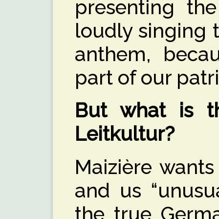
presenting th
loudly singing
anthem, becaus
part of our patr
But what is t
Leitkultur?
Maizière wants
and us “unusua
the true German