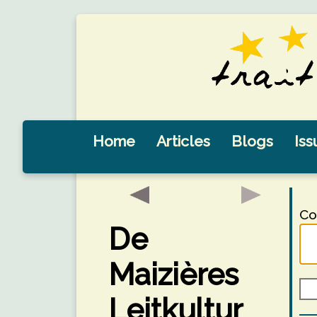
Home
Articles
Blogs
Iss
Co
De
Maizières
Leitkultur