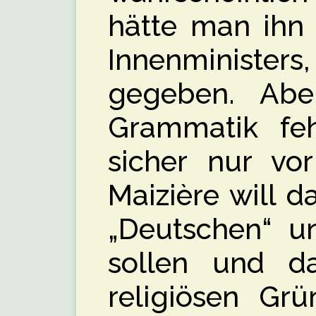
hätte man ihn 
Innenminist
gegeben. Ab
Grammatik feh
sicher nur vor
Maizière will d
„Deutschen“ un
sollen und d
religiösen Grü