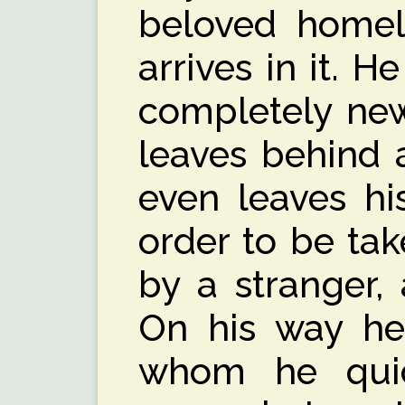
beloved homel
arrives in it. 
completely new
leaves behind a
even leaves hi
order to be tak
by a stranger,
On his way he 
whom he quic