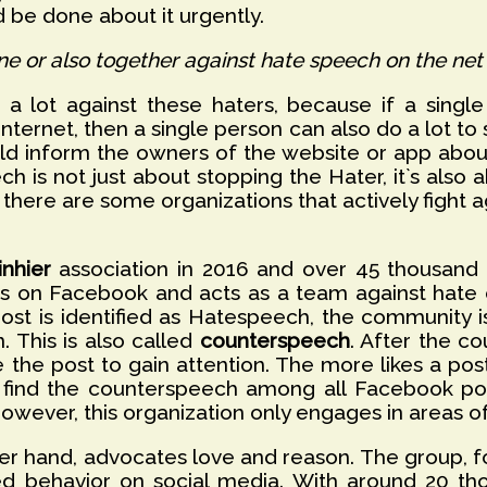
 be done about it urgently.
ne or also together against hate speech on the net
 a lot against these haters, because if a sing
Internet, then a single person can also do a lot t
d inform the owners of the website or app about 
h is not just about stopping the Hater, it`s also 
here are some organizations that actively fight ag
inhier
association in 2016 and over 45 thousan
acts on Facebook and acts as a team against hate
st is identified as Hatespeech, the community 
n. This is also called
counterspeech
. After the co
 the post to gain attention. The more likes a po
 to find the counterspeech among all Facebook p
However, this organization only engages in areas o
ther hand, advocates love and reason. The group
ized behavior on social media. With around 20 t