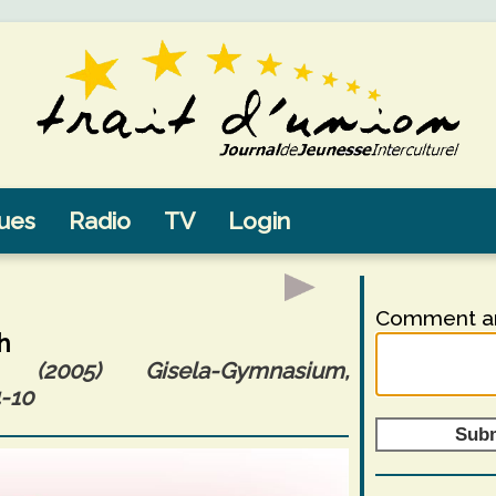
sues
Radio
TV
Login
Comment an
h
2005) Gisela-Gymnasium,
-10
Sub