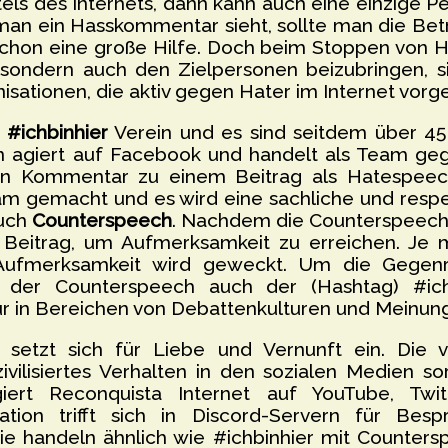
els des Internets, dann kann auch eine einzige P
man ein Hasskommentar sieht, sollte man die Bet
schon eine große Hilfe. Doch beim Stoppen von H
sondern auch den Zielpersonen beizubringen, sic
isationen, die aktiv gegen Hater im Internet vorg
n
#ichbinhier
Verein und es sind seitdem über 45 
n agiert auf Facebook und handelt als Team ge
n Kommentar zu einem Beitrag als Hatespeech id
 gemacht und es wird eine sachliche und respe
auch
Counterspeech
. Nachdem die Counterspeech ve
 Beitrag, um Aufmerksamkeit zu erreichen. Je 
ufmerksamkeit wird geweckt. Um die Gegenr
i der Counterspeech auch der (Hashtag) #ichb
ur in Bereichen von Debattenkulturen und Meinung
setzt sich für Liebe und Vernunft ein. Di
ivilisiertes Verhalten in den sozialen Medien s
agiert Reconquista Internet auf YouTube, T
tion trifft sich in Discord-Servern für Bes
e handeln ähnlich wie #ichbinhier mit Counterspe