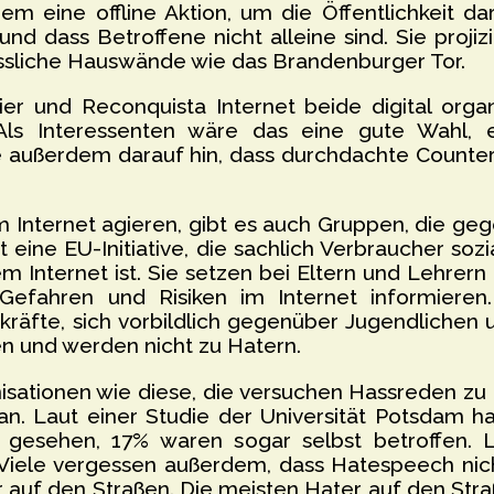
em eine offline Aktion, um die Öffentlichkeit da
 dass Betroffene nicht alleine sind. Sie projizi
ssliche Hauswände wie das Brandenburger Tor.
er und Reconquista Internet beide digital organi
Als Interessenten wäre das eine gute Wahl, e
te außerdem darauf hin, dass durchdachte Counte
im Internet agieren, gibt es auch Gruppen, die g
t eine EU-Initiative, die sachlich Verbraucher soz
 Internet ist. Sie setzen bei Eltern und Lehrern 
 Gefahren und Risiken im Internet informiere
räfte, sich vorbildlich gegenüber Jugendlichen 
n und werden nicht zu Hatern.
nisationen wie diese, die versuchen Hassreden zu
n. Laut einer Studie der Universität Potsdam h
 gesehen, 17% waren sogar selbst betroffen. 
Viele vergessen außerdem, dass Hatespeech nic
r auf den Straßen. Die meisten Hater auf den Str