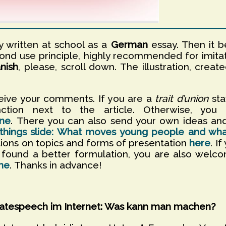
y written at school as a
German
essay. Then it b
ond use principle, highly recommended for imitat
nish
, please, scroll down. The illustration, creat
eive your comments. If you are a
trait d’union
st
ction next to the article. Otherwise, yo
ine
. There you can also send your own ideas and
t things slide: What moves young people and w
ions on topics and forms of presentation
here
. I
e found a better formulation, you are also welc
ine
. Thanks in advance!
atespeech im Internet: Was kann man machen?