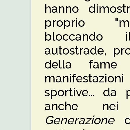
hanno dimostr
proprio "m
bloccando i
autostrade, pr
della fame 
manifestazi
sportive… da p
anche ne
Generazione
di