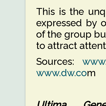
This is the un
expressed by 
of the group but 
to attract atten
Sources:
www.
www.dw.co
m
Ultima Gen