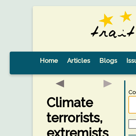
Home
Articles
Blogs
Iss
Co
Climate
terrorists,
extremists