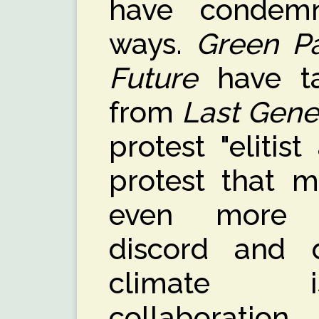
have condemn
ways.
Green Pa
Future
have ta
from
Last Gene
protest "elitist
protest that m
even more di
discord and d
climate i
collaboration.