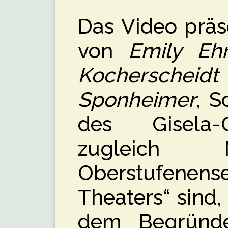
Das Video präse
von
Emily Ehr
Kochersch
Sponheimer
, S
des Gisela-
zugleich M
Oberstufenen
Theaters“ sind,
dem Begründe