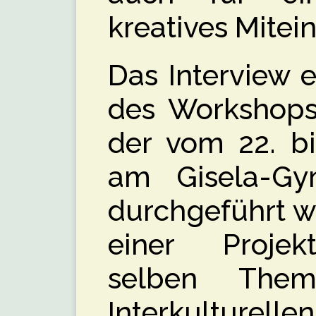
kreatives Mitei
Das Interview 
des Workshops 
der vom 22. bi
am Gisela-G
durchgeführt wu
einer Projek
selben The
Interkulturell