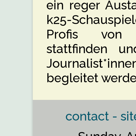
ein reger Aust
k25-Schauspie
Profis von
stattfinden u
Journalist*inn
begleitet werde
contact - sit