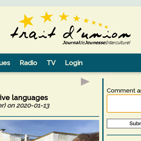
sues
Radio
TV
Login
Comment an
 five languages
er) on 2020-01-13
Sub