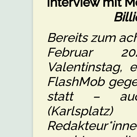
Interview mit M
Bill
Bereits zum ac
Februar 2
Valentinstag, 
FlashMob gege
statt – au
(Karlsplat
Redakteur*in