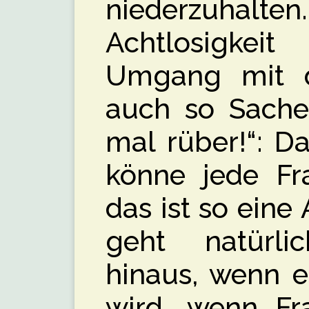
niederzuhalte
Achtlosigkei
Umgang mit d
auch so Sache
mal rüber!“: D
könne jede F
das ist so eine
geht natürl
hinaus, wenn es
wird, wenn Fr