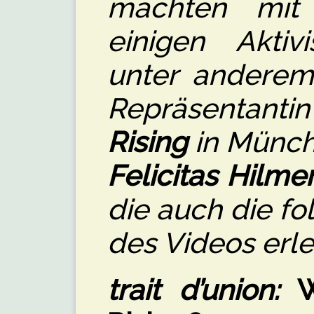
machten mit
einigen Aktivi
unter andere
Repräsentant
Rising
in Münche
Felicitas Hilme
die auch die fo
des Videos erle
trait d’union:
W