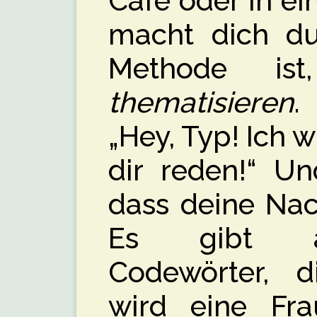
Café oder in ei
macht dich d
Methode i
thematisieren
.
„Hey, Typ! Ich wi
dir reden!“ Un
dass deine Nac
Es gibt a
Codewörter, d
wird eine Fra