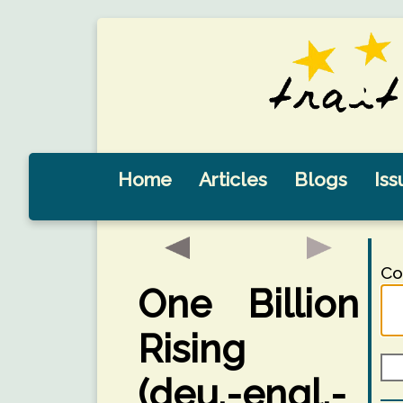
Home
Articles
Blogs
Iss
Co
One Billion
Rising
(deu.-engl.-